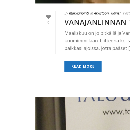
By
markkinointi
In
Arkistoon
,
Yleinen
Post
VANAJANLINNAN T
0
Maaliskuu on jo pitkällä ja V
kuumimmillaan. Liitteenä ko. 
paikkasi ajoissa, jotta pääset [.
READ MORE