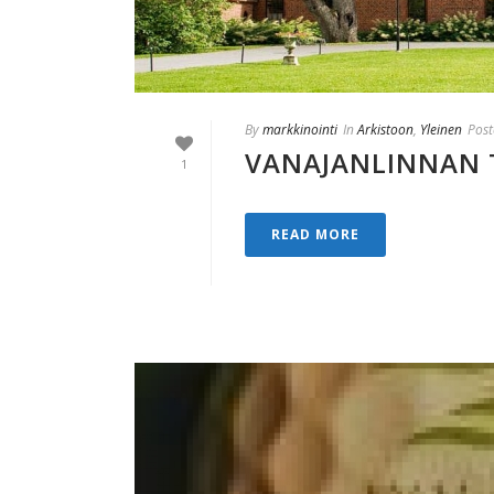
By
markkinointi
In
Arkistoon
,
Yleinen
Post
VANAJANLINNAN T
1
READ MORE