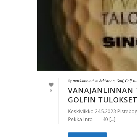
By
markkinointi
In
Arkistoon
,
Golf
,
Golf-tu
VANAJANLINNAN T
0
GOLFIN TULOKSE
Keskiviikko 24.5.2023 Pisteb
Pekka Into 40 [...]