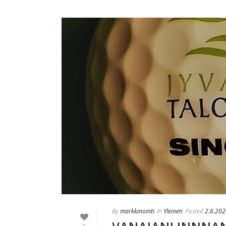
By
markkinointi
In
Yleinen
Posted
2.6.202