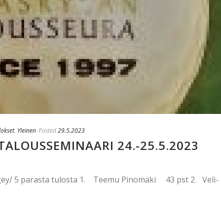
lokset
,
Yleinen
Posted
29.5.2023
ALOUSSEMINAARI 24.-25.5.2023
T
ogey/ 5 parasta tulosta 1. Teemu Pinomäki 43 pst 2. Veli-