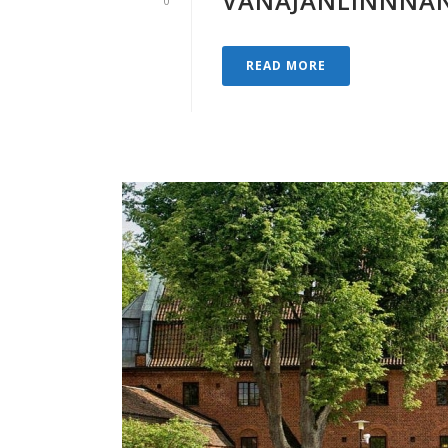
VANAJANLINNNAN
0
READ MORE