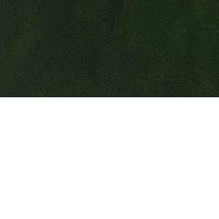
Talousseuran mestaruuden voitti 2017 voitti Kimmo Vesterinen.
Openin tulokset löytyvät Muurame Golfin sivuilta:
PAINA
TÄSTÄ