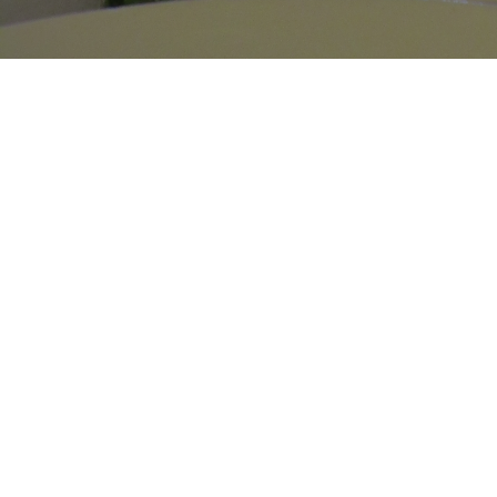
Perjantaina 3.3.2017 järjestimme yhdessä Nordean kanssa
Talousseminaarin Jyväskylän Klubilla. Nautimme maittavan
lounaan ja Nordean pääekonomisti Aki Kangasharju avasi meille
maailman taloustilannetta. Alla olevan linkin kautta näet joitakin
kuvia tilaisuudestamme.
TALOUSLOUNAS