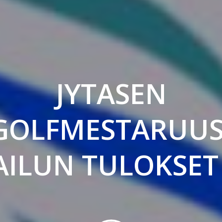
JYTASEN
GOLFMESTARUUS
AILUN TULOKSET