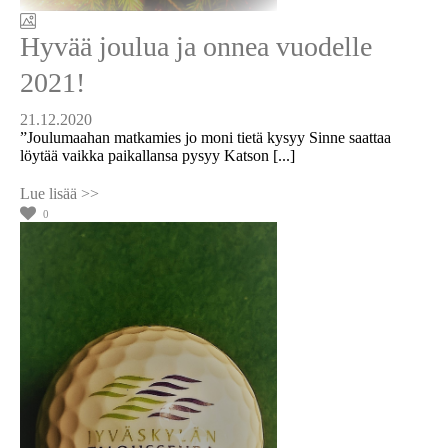
Hyvää joulua ja onnea vuodelle
2021!
21.12.2020
”Joulumaahan matkamies jo moni tietä kysyy Sinne saattaa
löytää vaikka paikallansa pysyy Katson [...]
0