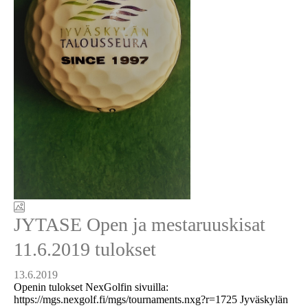
JYTASE Open ja mestaruuskisat
11.6.2019 tulokset
13.6.2019
Openin tulokset NexGolfin sivuilla:
https://mgs.nexgolf.fi/mgs/tournaments.nxg?r=1725 Jyväskylän